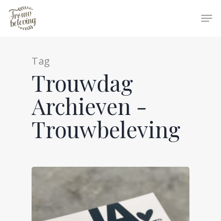
Tag
Hit enter to search or ESC to close
Trouwdag
Archieven -
Trouwbeleving