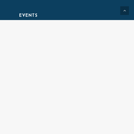
EVENTS
Kalender
Bedrijven
Impressie
Weddingplanner
INFORMATIE
Voor Bedrijven
Contact
Over ons
Privacy Voorwaarden
Algemene Voorwaarden