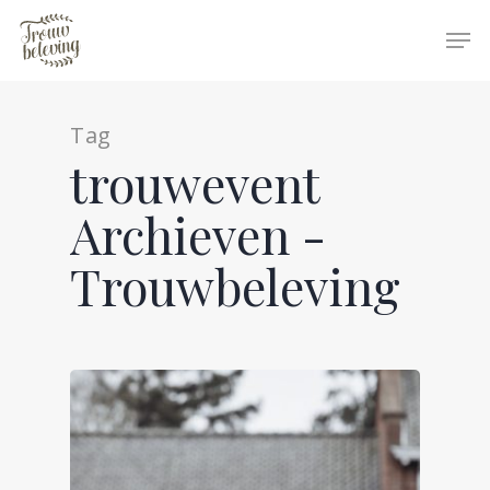
Tag
Hit enter to search or ESC to close
trouwevent
Archieven -
Trouwbeleving