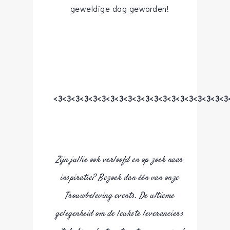
geweldige dag geworden!
<3<3<3<3<3<3<3<3<3<3<3<3<3<3<3<3<3<3<3<3
Zijn jullie ook verloofd en op zoek naar
inspiratie? Bezoek dan één van onze
Trouwbeleving events. De ultieme
gelegenheid om de leukste leveranciers