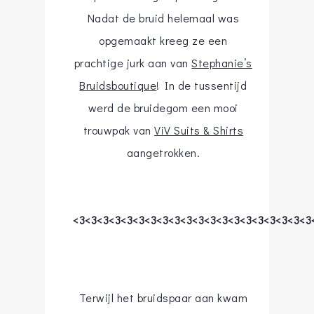
Nadat de bruid helemaal was
opgemaakt kreeg ze een
prachtige jurk aan van
Stephanie’s
Bruidsboutique
! In de tussentijd
werd de bruidegom een mooi
trouwpak van
ViV Suits & Shirts
aangetrokken.
<3<3<3<3<3<3<3<3<3<3<3<3<3<3<3<3<3<3<3<3
Terwijl het bruidspaar aan kwam