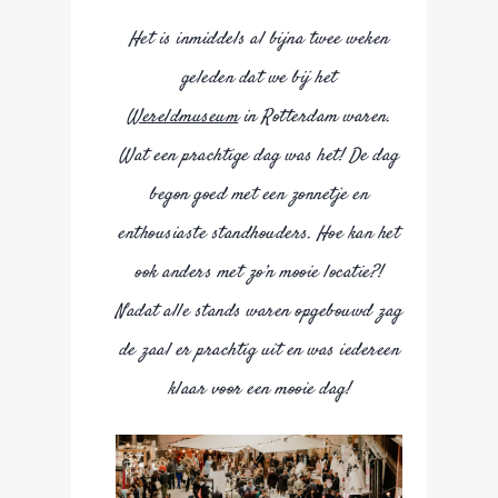
Het is inmiddels al bijna twee weken
geleden dat we bij het
Wereldmuseum
in Rotterdam waren.
Wat een prachtige dag was het! De dag
begon goed met een zonnetje en
enthousiaste standhouders. Hoe kan het
ook anders met zo’n mooie locatie?!
Nadat alle stands waren opgebouwd zag
de zaal er prachtig uit en was iedereen
klaar voor een mooie dag!