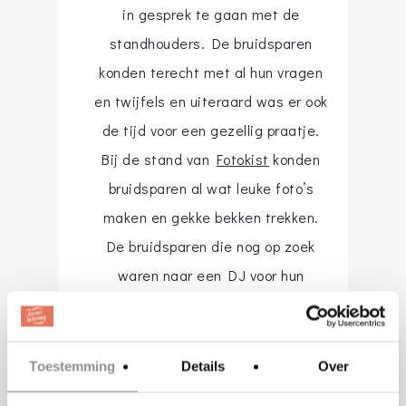
in gesprek te gaan met de
standhouders. De bruidsparen
konden terecht met al hun vragen
en twijfels en uiteraard was er ook
de tijd voor een gezellig praatje.
Bij de stand van
Fotokist
konden
bruidsparen al wat leuke foto’s
maken en gekke bekken trekken.
De bruidsparen die nog op zoek
waren naar een DJ voor hun
bruiloft konden terecht bij de DJ
booth van
123BruiloftDJ.nl
.
Toestemming
Details
Over