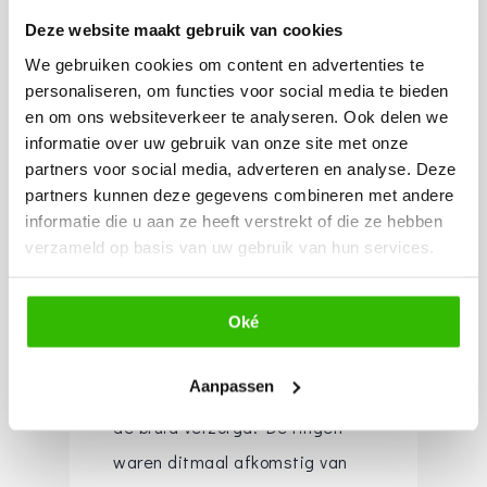
Ook de tweede ceremonie werd
Deze website maakt gebruik van cookies
begeleid door Ilse de Zwart.
We gebruiken cookies om content en advertenties te
Ditmaal droeg de bruid een andere
personaliseren, om functies voor social media te bieden
en om ons websiteverkeer te analyseren. Ook delen we
jurk van Stephanie’s
informatie over uw gebruik van onze site met onze
Bruidsboutique, die haar werkelijk
partners voor social media, adverteren en analyse. Deze
prachtig stond. Ook had ze een
partners kunnen deze gegevens combineren met andere
informatie die u aan ze heeft verstrekt of die ze hebben
nieuw bruidsboeket van
verzameld op basis van uw gebruik van hun services.
Bruidswerk Rotterdam in haar
handen.
Oké
Voor deze ceremonie had
Brides &
Aanpassen
Beauty
het haar en make-up van
de bruid verzorgd. De ringen
waren ditmaal afkomstig van