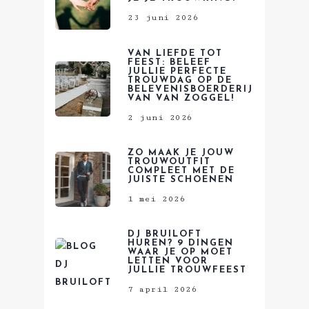
23 juni 2026
VAN LIEFDE TOT
FEEST: BELEEF
JULLIE PERFECTE
TROUWDAG OP DE
BELEVENISBOERDERIJ
VAN VAN ZOGGEL!
2 juni 2026
ZO MAAK JE JOUW
TROUWOUTFIT
COMPLEET MET DE
JUISTE SCHOENEN
1 mei 2026
DJ BRUILOFT
HUREN? 9 DINGEN
WAAR JE OP MOET
LETTEN VOOR
JULLIE TROUWFEEST
7 april 2026