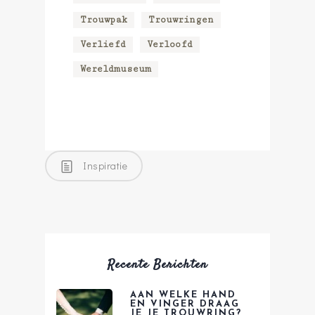
Trouwpak
Trouwringen
Verliefd
Verloofd
Wereldmuseum
Inspiratie
Recente Berichten
AAN WELKE HAND
EN VINGER DRAAG
JE JE TROUWRING?