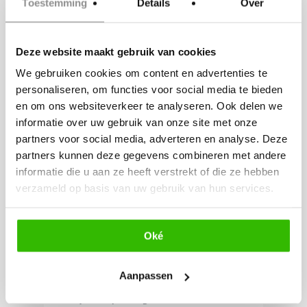
Toestemming
Details
Over
werden foto’s van het bruidspaar
gemaakt.
Deze website maakt gebruik van cookies
Op het
We gebruiken cookies om content en advertenties te
personaliseren, om functies voor social media te bieden
terras van Kasteel Erenstein
en om ons websiteverkeer te analyseren. Ook delen we
konden alle toekomstige
informatie over uw gebruik van onze site met onze
bruidsparen nog even nakletsen
partners voor social media, adverteren en analyse. Deze
partners kunnen deze gegevens combineren met andere
over alle inspiratie die zij deze
informatie die u aan ze heeft verstrekt of die ze hebben
dag hebben opgedaan onder het
verzameld op basis van uw gebruik van hun services.
genot van een heerlijk glaasje
drinken.
Oké
Wij
Aanpassen
zijn volop bezig met de nieuwe