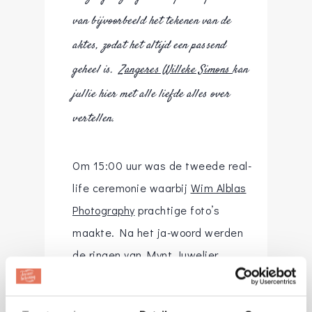
van bijvoorbeeld het tekenen van de
aktes, zodat het altijd een passend
geheel is.
Zangeres Willeke Simons
kan
jullie hier met alle liefde alles over
vertellen.
Om 15:00 uur was de tweede real-
life ceremonie waarbij
Wim Alblas
Photography
prachtige foto’s
maakte. Na het ja-woord werden
de ringen van
Mynt Juwelier
uitgewisseld. Ook in het zonnige
park van Kasteel Erenstein