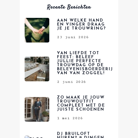
Recente Berichten
AAN WELKE HAND
EN VINGER DRAAG
JE JE TROUWRING?
23 juni 2026
VAN LIEFDE TOT
FEEST: BELEEF
JULLIE PERFECTE
TROUWDAG OP DE
BELEVENISBOERDERIJ
VAN VAN ZOGGEL!
2 juni 2026
ZO MAAK JE JOUW
TROUWOUTFIT
COMPLEET MET DE
JUISTE SCHOENEN
1 mei 2026
DJ BRUILOFT
HUREN? 9 DINGEN