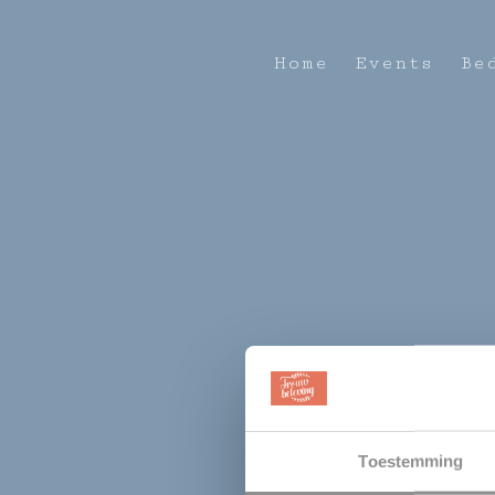
Home
Events
Be
Hit enter to search or ESC to close
Trou
Toestemming