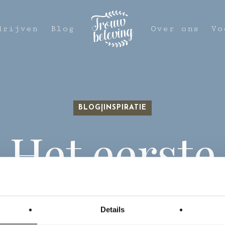
drijven
Blog
Over ons
Vo
BLOG|INSPIRATIE
Het eerste
wbeleving 
Details