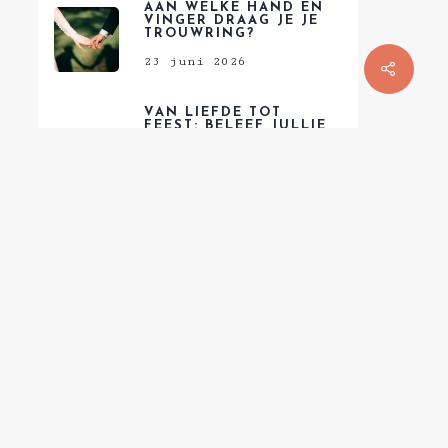
AAN WELKE HAND EN
VINGER DRAAG JE JE
TROUWRING?
23 juni 2026
VAN LIEFDE TOT
FEEST: BELEEF JULLIE
PERFECTE TROUWDAG
OP DE
BELEVENISBOERDERIJ
VAN VAN ZOGGEL!
2 juni 2026
ZO MAAK JE JOUW
TROUWOUTFIT
COMPLEET MET DE
JUISTE SCHOENEN
1 mei 2026
DJ BRUILOFT HUREN?
9 DINGEN WAAR JE OP
MOET LETTEN VOOR
JULLIE TROUWFEEST
7 april 2026