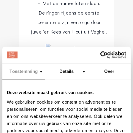
– Met de hamer laten slaan.
De ringen tijdens de eerste
ceremonie zijn verzorgd door
juwelier
Kees van Hout
uit Veghel.
De bruidegom had tijdens de
Toestemming
Details
Over
tweede ceremonie een pak aan
van
Jansen & Jansen
. De bruid
Deze website maakt gebruik van cookies
droeg dezelfde jurk en haar en
We gebruiken cookies om content en advertenties te
make-up zijn voor deze ceremonie
personaliseren, om functies voor social media te bieden
en om ons websiteverkeer te analyseren. Ook delen we
gedaan door bruids- en
informatie over uw gebruik van onze site met onze
beautysalon
Bella Bellezza
. Het
partners voor social media, adverteren en analyse. Deze