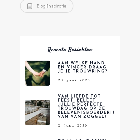
Blog|Inspiratie
Recente Berichten
AAN WELKE HAND
EN VINGER DRAAG
JE JE TROUWRING?
23 juni 2026
VAN LIEFDE TOT
FEEST: BELEEF
JULLIE PERFECTE
TROUWDAG OP DE
BELEVENISBOERDERIJ
VAN VAN ZOGGEL!
2 juni 2026