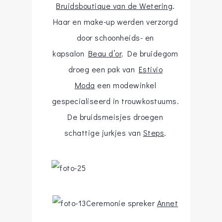
Bruidsboutique van de Wetering
.
Haar en make-up werden verzorgd
door schoonheids- en
kapsalon
Beau d’or
. De bruidegom
droeg een pak van
Estivio
Moda
een modewinkel
gespecialiseerd in trouwkostuums.
De bruidsmeisjes droegen
schattige jurkjes van
Steps
.
Ceremonie spreker
Annet