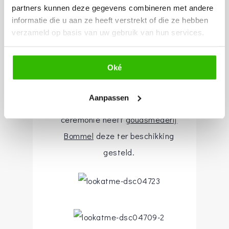
bruidsboeket is verzorgd door
partners kunnen deze gegevens combineren met andere
informatie die u aan ze heeft verstrekt of die ze hebben
BAROCK style & flowers
en voor
verzameld op basis van uw gebruik van hun services.
deze ceremonie hebben
de bruidsmeisjes gewisseld van
Oké
jurk. Ringen worden op het event
zelf uitgekozen door het
Aanpassen
bruidspaar en tijdens de tweede
ceremonie heeft
goudsmederij
Bommel
deze ter beschikking
gesteld.