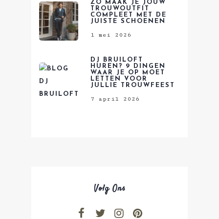
ZO MAAK JE JOUW
TROUWOUTFIT
COMPLEET MET DE
JUISTE SCHOENEN
1 mei 2026
DJ BRUILOFT
HUREN? 9 DINGEN
WAAR JE OP MOET
LETTEN VOOR
JULLIE TROUWFEEST
7 april 2026
Volg Ons