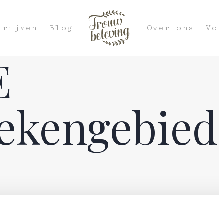
drijven
Blog
Over ons
Vo
E
kengebied