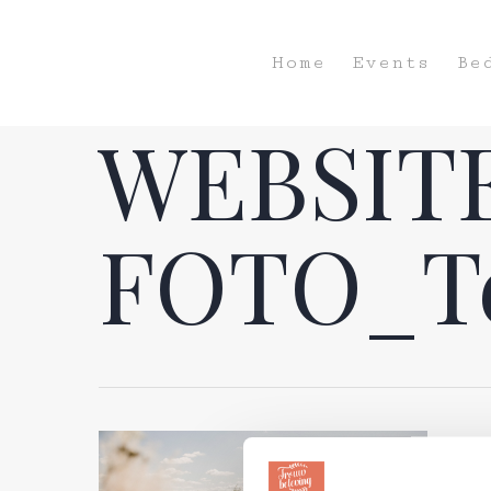
Home
Events
Be
WEBSIT
FOTO_Te
Hit enter to search or ESC to close