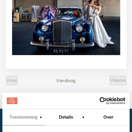
Vandaag
Vorige
Volgende
Evenementen
Evenem
Toestemming
Details
Over