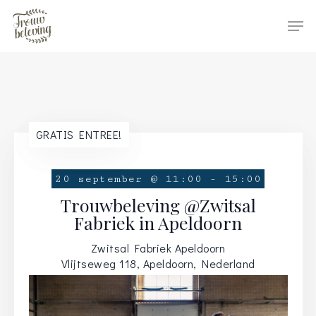
Hit enter to search or ESC to close
GRATIS ENTREE!
20 september @ 11:00
-
15:00
Trouwbeleving @Zwitsal
Fabriek in Apeldoorn
Zwitsal Fabriek Apeldoorn
Vlijtseweg 118, Apeldoorn, Nederland