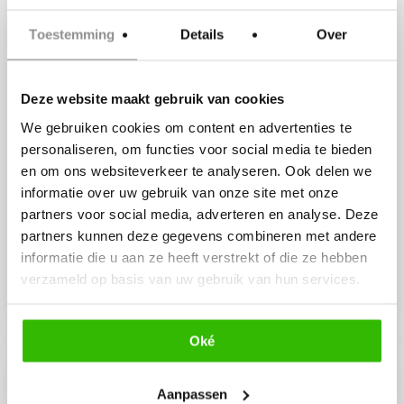
Amsterdam in Vijfhuizen
Expo Greater Amsterdam
Toestemming
Details
Over
Stelling 1, Vijfhuizen
Deze website maakt gebruik van cookies
We gebruiken cookies om content en advertenties te
personaliseren, om functies voor social media te bieden
en om ons websiteverkeer te analyseren. Ook delen we
informatie over uw gebruik van onze site met onze
partners voor social media, adverteren en analyse. Deze
partners kunnen deze gegevens combineren met andere
informatie die u aan ze heeft verstrekt of die ze hebben
verzameld op basis van uw gebruik van hun services.
GRATIS ENTREE!
Oké
14 februari 2027 @ 11:00
-
15:00
Aanpassen