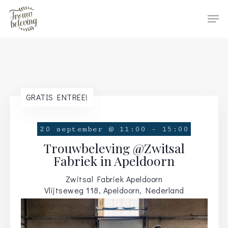
Hit enter to search or ESC to close
GRATIS ENTREE!
20 september @ 11:00
-
15:00
Trouwbeleving @Zwitsal
Fabriek in Apeldoorn
Zwitsal Fabriek Apeldoorn
Vlijtseweg 118, Apeldoorn, Nederland