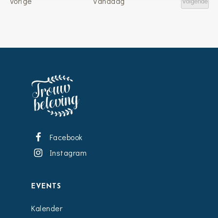
Evenementen
Vorige
Vandaag
Volgende
Evenem
Facebook
Instagram
EVENTS
Kalender