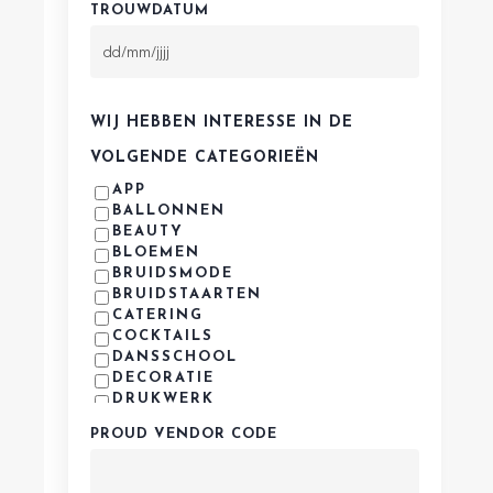
TROUWDATUM
DD
slash
WIJ HEBBEN INTERESSE IN DE
MM
VOLGENDE CATEGORIEËN
slash
APP
JJJJ
BALLONNEN
BEAUTY
BLOEMEN
BRUIDSMODE
BRUIDSTAARTEN
CATERING
COCKTAILS
DANSSCHOOL
DECORATIE
DRUKWERK
EDELSMID
PROUD VENDOR CODE
FOODTRUCKS
FOTOGRAFIE
GASTENBOEK