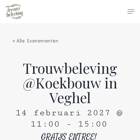
Hit enter to search or ESC to close
« Alle Evenementen
Trouwbeleving
@Koekbouw in
Veghel
14 februari 2027 @
11:00
-
15:00
GRATIS ENTREE!