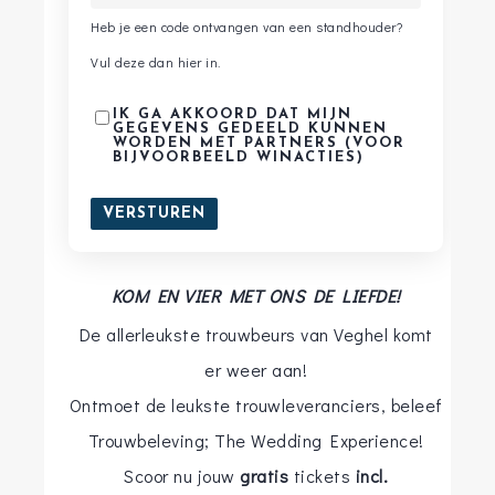
HERENMODE
Heb je een code ontvangen van een standhouder?
HUWELIJKSREIZEN
KINDERBRUIDSMODE
Vul deze dan hier in.
KINDERVERMAAK
LIVE MUZIEK
IK GA AKKOORD DAT MIJN
LOCATIES
GEGEVENS GEDEELD KUNNEN
MAGAZINES
WORDEN MET PARTNERS (VOOR
PARTNERS
*
MEUBILAIR
BIJVOORBEELD WINACTIES)
MUZIEK EN ENTERTAINMENT
PHOTOBOOTH
SCHOENEN
STYLING
SWEET TABLE
TROUWAMBTENAAR
KOM EN VIER MET ONS DE LIEFDE!
TROUWEN BUITENLAND
TROUWKAARTEN
De allerleukste trouwbeurs van Veghel komt
TROUWRINGEN EN SIERADEN
er weer aan!
TROUWVERVOER
VERZEKERINGEN
Ontmoet de leukste trouwleveranciers, beleef
VIDEOGRAAF
WEBSITE
Trouwbeleving; The Wedding Experience!
WEDDINGPLANNER
Scoor nu jouw
gratis
tickets
incl.