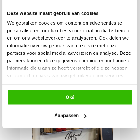
tuin te komen ‘bakken’. Diverse
Deze website maakt gebruik van cookies
arrangementen zorgen ervoor dat
We gebruiken cookies om content en advertenties te
zij voor elke gelegenheid een
personaliseren, om functies voor social media te bieden
bijpassend gerecht hebben.
en om ons websiteverkeer te analyseren. Ook delen we
informatie over uw gebruik van onze site met onze
partners voor social media, adverteren en analyse. Deze
Gevarieerde hapjes die
partners kunnen deze gegevens combineren met andere
uitgeserveerd worden
informatie die u aan ze heeft verstrekt of die ze hebben
of na een avond feesten
verzameld op basis van uw gebruik van hun services.
een lekkere snack!
Oké
Aanpassen