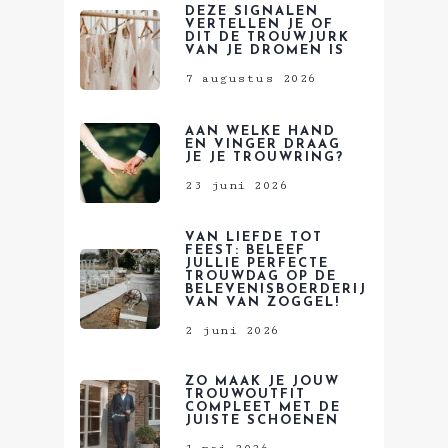
DEZE SIGNALEN
VERTELLEN JE OF
DIT DE TROUWJURK
VAN JE DROMEN IS
7 augustus 2026
AAN WELKE HAND
EN VINGER DRAAG
JE JE TROUWRING?
23 juni 2026
VAN LIEFDE TOT
FEEST: BELEEF
JULLIE PERFECTE
TROUWDAG OP DE
BELEVENISBOERDERIJ
VAN VAN ZOGGEL!
2 juni 2026
ZO MAAK JE JOUW
TROUWOUTFIT
COMPLEET MET DE
JUISTE SCHOENEN