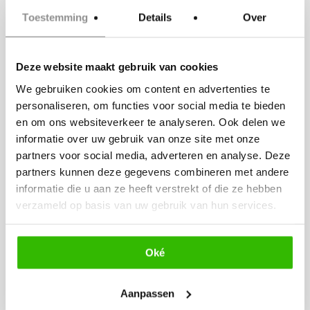
Toestemming
Details
Over
De
Ford Mustang Cabriolet
uit
Deze website maakt gebruik van cookies
1966 heeft een unieke wit/blauwe
We gebruiken cookies om content en advertenties te
Pony lederen bekleding en is
personaliseren, om functies voor social media te bieden
en om ons websiteverkeer te analyseren. Ook delen we
geheel gerestaureerd. Zelf rijden
informatie over uw gebruik van onze site met onze
in deze prachtige oldtimer kan
partners voor social media, adverteren en analyse. Deze
ook. Deze prachtige auto wordt
partners kunnen deze gegevens combineren met andere
informatie die u aan ze heeft verstrekt of die ze hebben
namelijk ook verhuurd zonder
verzameld op basis van uw gebruik van hun services.
chauffeur.
Oké
De
Humber Snipe Saloon
uit 1934
Aanpassen