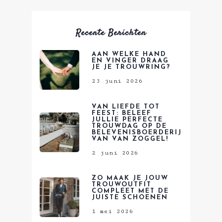
Recente Berichten
AAN WELKE HAND
EN VINGER DRAAG
JE JE TROUWRING?
23 juni 2026
VAN LIEFDE TOT
FEEST: BELEEF
JULLIE PERFECTE
TROUWDAG OP DE
BELEVENISBOERDERIJ
VAN VAN ZOGGEL!
2 juni 2026
ZO MAAK JE JOUW
TROUWOUTFIT
COMPLEET MET DE
JUISTE SCHOENEN
1 mei 2026