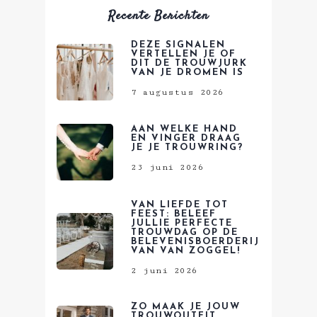
Recente Berichten
DEZE SIGNALEN
VERTELLEN JE OF
DIT DE TROUWJURK
VAN JE DROMEN IS
7 augustus 2026
AAN WELKE HAND
EN VINGER DRAAG
JE JE TROUWRING?
23 juni 2026
VAN LIEFDE TOT
FEEST: BELEEF
JULLIE PERFECTE
TROUWDAG OP DE
BELEVENISBOERDERIJ
VAN VAN ZOGGEL!
2 juni 2026
ZO MAAK JE JOUW
TROUWOUTFIT