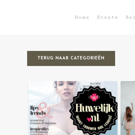
Home
Events
Be
TERUG NAAR CATEGORIEËN
Hit enter to search or ESC to close