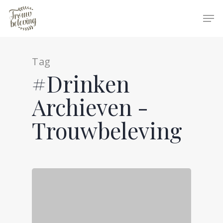
Tag
Hit enter to search or ESC to close
#Drinken
Archieven -
Trouwbeleving