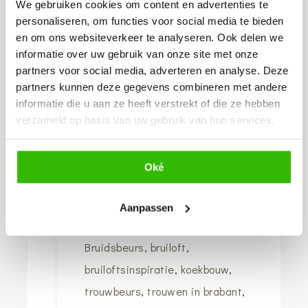
We gebruiken cookies om content en advertenties te
18 september 2016
personaliseren, om functies voor social media te bieden
en om ons websiteverkeer te analyseren. Ook delen we
Tijd:
informatie over uw gebruik van onze site met onze
partners voor social media, adverteren en analyse. Deze
11:00 - 16:00
partners kunnen deze gegevens combineren met andere
informatie die u aan ze heeft verstrekt of die ze hebben
Kosten:
verzameld op basis van uw gebruik van hun services.
Gratis
Evenement Categorie:
Oké
Bruidsbeurs
Aanpassen
Evenement Tags:
Bruidsbeurs
,
bruiloft
,
bruiloftsinspiratie
,
koekbouw
,
trouwbeurs
,
trouwen in brabant
,