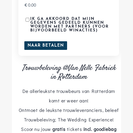
MAGAZINES
MEUBILAIR
MUZIEK EN ENTERTAINMENT
IK GA AKKOORD DAT MIJN
PHOTOBOOTH
GEGEVENS GEDEELD KUNNEN
SCHOENEN
WORDEN MET PARTNERS (VOOR
PARTNERS
*
BIJVOORBEELD WINACTIES)
STYLING
SWEET TABLE
TROUWAMBTENAAR
TROUWEN BUITENLAND
TROUWKAARTEN
TROUWRINGEN EN SIERADEN
Trouwbeleving @Van Nelle Fabriek
TROUWVERVOER
VERZEKERINGEN
in Rotterdam
VIDEOGRAAF
WEBSITE
WEDDINGPLANNER
De allerleukste trouwbeurs van Rotterdam
komt er weer aan!
Ontmoet de leukste trouwleveranciers, beleef
Trouwbeleving; The Wedding Experience!
Scoor nu jouw
gratis
tickets
incl. goodiebag