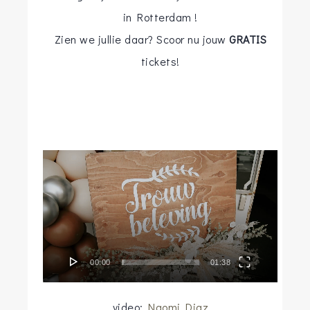
in Rotterdam !
Zien we jullie daar? Scoor nu jouw
GRATIS
tickets!
Videospeler
00:00
01:38
video:
Naomi Diaz