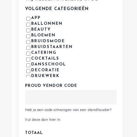
MM
VOLGENDE CATEGORIEËN
slash
APP
JJJJ
BALLONNEN
BEAUTY
BLOEMEN
BRUIDSMODE
BRUIDSTAARTEN
CATERING
COCKTAILS
DANSSCHOOL
DECORATIE
DRUKWERK
EDELSMID
PROUD VENDOR CODE
FOODTRUCKS
FOTOGRAFIE
GASTENBOEK
HERENMODE
Heb je een code ontvangen van een standhouder?
HUWELIJKSREIZEN
KINDERBRUIDSMODE
Vul deze dan hier in.
KINDERVERMAAK
LIVE MUZIEK
TOTAAL
LOCATIES